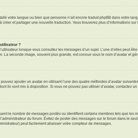
installé votre langue ou bien que personne n’ait encore traduit phpBB dans votre l
s à créer et partager une nouvelle traduction. Vous trouverez plus d’informations sur 
tilisateur ?
’utilisateur lorsque vous consultez les messages d’un sujet. L’une d’elles peut êtr
rum. La seconde image, souvent plus grande, est connue sous le nom d’avatar et 
s pouvez ajouter un avatar en utilisant l’une des quatre méthodes d’avatar suivantes 
ont ils sont mis à disposition. Si vous ne pouvez pas utiliser d’avatar, contactez un
diquent le nombre de messages postés ou identifient certains membres tels que les 
ar l’administrateur du forum. Évitez de poster des messages sur le forum dans le seu
ministrateur) peut facilement abaisser votre compteur de messages.