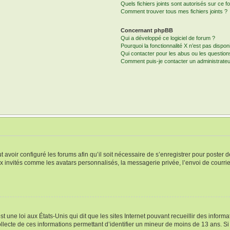
Quels fichiers joints sont autorisés sur ce f
Comment trouver tous mes fichiers joints ?
Concernant phpBB
Qui a développé ce logiciel de forum ?
Pourquoi la fonctionnalité X n’est pas dispon
Qui contacter pour les abus ou les questio
Comment puis-je contacter un administrateu
t avoir configuré les forums afin qu’il soit nécessaire de s’enregistrer pour poster
x invités comme les avatars personnalisés, la messagerie privée, l’envoi de courri
t une loi aux États-Unis qui dit que les sites Internet pouvant recueillir des infor
ollecte de ces informations permettant d’identifier un mineur de moins de 13 ans. S