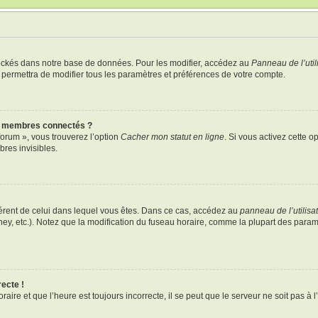
ockés dans notre base de données. Pour les modifier, accédez au
Panneau de l’util
 permettra de modifier tous les paramètres et préférences de votre compte.
s membres connectés ?
forum », vous trouverez l’option
Cacher mon statut en ligne
. Si vous activez cette o
res invisibles.
ifférent de celui dans lequel vous êtes. Dans ce cas, accédez au
panneau de l’utilisa
ney, etc.). Notez que la modification du fuseau horaire, comme la plupart des para
recte !
aire et que l’heure est toujours incorrecte, il se peut que le serveur ne soit pas à