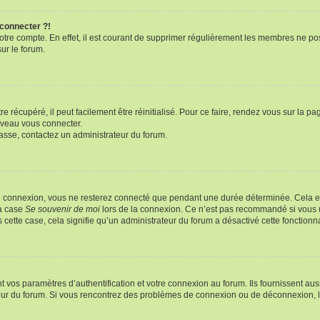
 connecter ?!
votre compte. En effet, il est courant de supprimer régulièrement les membres ne pos
sur le forum.
 récupéré, il peut facilement être réinitialisé. Pour ce faire, rendez vous sur la p
uveau vous connecter.
passe, contactez un administrateur du forum.
e connexion, vous ne resterez connecté que pendant une durée déterminée. Cela em
la case
Se souvenir de moi
lors de la connexion. Ce n’est pas recommandé si vous u
s cette case, cela signifie qu’un administrateur du forum a désactivé cette fonctionna
os paramètres d’authentification et votre connexion au forum. Ils fournissent aussi
ateur du forum. Si vous rencontrez des problèmes de connexion ou de déconnexion, l