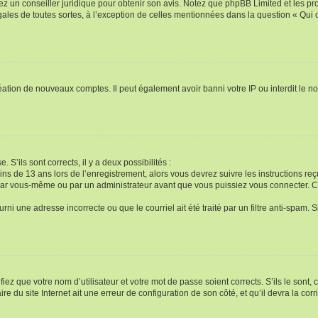
tez un conseiller juridique pour obtenir son avis. Notez que phpBB Limited et les pr
égales de toutes sortes, à l’exception de celles mentionnées dans la question « Qui
réation de nouveaux comptes. Il peut également avoir banni votre IP ou interdit le no
. S’ils sont corrects, il y a deux possibilités :
ins de 13 ans lors de l’enregistrement, alors vous devrez suivre les instructions r
par vous-même ou par un administrateur avant que vous puissiez vous connecter. Cet
rni une adresse incorrecte ou que le courriel ait été traité par un filtre anti-spam. 
iez que votre nom d’utilisateur et votre mot de passe soient corrects. S’ils le sont,
e du site Internet ait une erreur de configuration de son côté, et qu’il devra la corri