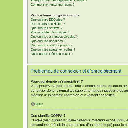
Pourquoi mon message doit être validé ?
Comment remonter mon sujet ?
Mise en forme et types de sujets
Que sont les BBCodes ?
Puis-je utiliser le HTML ?
Que sont les smileys ?
Puis-je publier des images ?
Que sont les annonces globales ?
Que sont les annonces ?
Que sont les sujets épinglés ?
Que sont les sujets verrouillés ?
Que sont les icônes de sujet ?
Problèmes de connexion et d’enregistrement
Pourquoi dois-je m’enregistrer ?
Vous pouvez ne pas le faire, mais l’administrateur du forum peu
bénéficier de fonctionnalités supplémentaires inaccessibles au
création d’un compte est rapide et vivement conseillée.
Haut
Que signifie COPPA ?
COPPA (ou
Children’s Online Privacy Protection Act
de 1998) es
consentement écrit des parents (ou d’un tuteur légal) pour la c