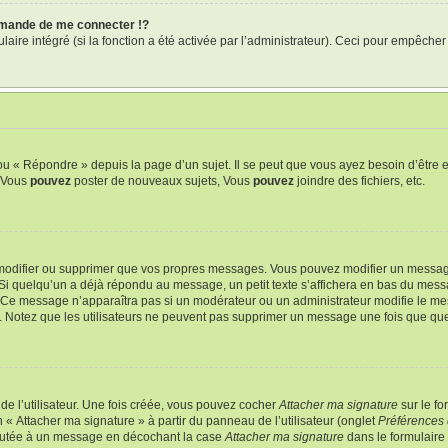
mande de me connecter !?
re intégré (si la fonction a été activée par l’administrateur). Ceci pour empêcher l’u
u « Répondre » depuis la page d’un sujet. Il se peut que vous ayez besoin d’être e
: Vous
pouvez
poster de nouveaux sujets, Vous
pouvez
joindre des fichiers, etc.
modifier ou supprimer que vos propres messages. Vous pouvez modifier un message
quelqu’un a déjà répondu au message, un petit texte s’affichera en bas du message 
n. Ce message n’apparaîtra pas si un modérateur ou un administrateur modifie le mes
ive. Notez que les utilisateurs ne peuvent pas supprimer un message une fois que qu
e l’utilisateur. Une fois créée, vous pouvez cocher
Attacher ma signature
sur le f
 « Attacher ma signature » à partir du panneau de l’utilisateur (onglet
Préférences 
joutée à un message en décochant la case
Attacher ma signature
dans le formulaire