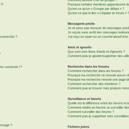
 ?!
Pourquoi certains membres apparaissent dan
Qu’est-ce qu’un « Groupe par défaut » ?
Qu’est-ce que le lien « L’équipe du forum » 
Messagerie privée
Je ne peux pas envoyer de messages privé
Je reçois sans arrêt des messages indésira
 connectés ?
J’ai reçu un spam ou un courriel abusif d’u
Amis et ignorés
Que sont mes listes d’amis et d’ignorés ?
?
Comment puis-je ajouter/supprimer des utilis
Recherche dans les forums
e connecter !?
Comment rechercher dans les forums ?
Pourquoi ma recherche ne renvoie aucun ré
Pourquoi ma recherche renvoie une page bl
Comment rechercher des membres ?
Comment puis-je trouver mes propres mess
Surveillance et favoris
Quelle est la différence entre les favoris et l
Comment mettre en favoris ou surveiller des
Comment surveiller des forums ?
Comment puis-je supprimer mes surveillanc
message ?
Fichiers joints