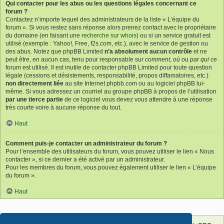
Qui contacter pour les abus ou les questions légales concernant ce
forum ?
Contactez n’importe lequel des administrateurs de la liste « L’équipe du
forum ». Si vous restez sans réponse alors prenez contact avec le propriétaire
du domaine (en faisant une
recherche sur whois
) ou si un service gratuit est
utilisé (exemple : Yahoo!, Free, f2s.com, etc.), avec le service de gestion ou
des abus. Notez que phpBB Limited
n’a absolument aucun contrôle
et ne
peut être, en aucun cas, tenu pour responsable sur
comment
,
où
ou
par qui
ce
forum est utilisé. Il est inutile de contacter phpBB Limited pour toute question
légale (cessions et désistements, responsabilité, propos diffamatoires, etc.)
non directement liée
au site Internet phpbb.com ou au logiciel phpBB lui-
même. Si vous adressez un courriel au groupe phpBB à propos de l’utilisation
par une tierce partie
de ce logiciel vous devez vous attendre à une réponse
très courte voire à aucune réponse du tout.
Haut
Comment puis-je contacter un administrateur du forum ?
Pour l’ensemble des utilisateurs du forum, vous pouvez utiliser le lien « Nous
contacter », si ce dernier a été activé par un administrateur.
Pour les membres du forum, vous pouvez également utiliser le lien « L’équipe
du forum ».
Haut