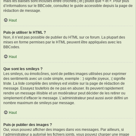
mais les balises sont incluses entre crochets [ et ] plutôt que < et >. Pour plus
d’informations sur le BBCode, consultez le guide accessible depuis la page de
rédaction de message.
Haut
Puis-je utiliser le HTML ?
Non, il n’est pas possible de publier du HTML sur ce forum. La plupart des
mises en forme permises par le HTML peuvent être appliquées avec les
BBCodes.
Haut
Que sont les smileys ?
Les smileys, ou émoticônes, sont de petites images utilisées pour exprimer
des sentiments avec un code simple, exemple : :) signifie joyeux, :( signifie
triste. La liste complète des smileys est visible sur la page de rédaction de
message. Essayez toutefois de ne pas en abuser. Ils peuvent rapidement
rendre un message illisible et un modérateur peut décider de les retirer ou
simplement d’effacer le message. L’administrateur peut aussi avoir défini un
nombre maximum de smileys par message.
Haut
Puis-je publier des images ?
Oui, vous pouvez afficher des images dans vos messages. Par ailleurs, si
l’administrateur a autorisé les fichiers joints, vous pouvez charger une image