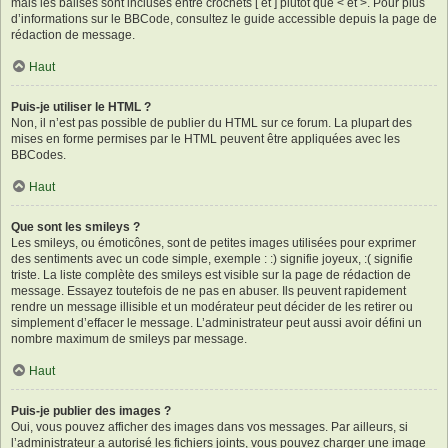
mais les balises sont incluses entre crochets [ et ] plutôt que < et >. Pour plus
d’informations sur le BBCode, consultez le guide accessible depuis la page de
rédaction de message.
Haut
Puis-je utiliser le HTML ?
Non, il n’est pas possible de publier du HTML sur ce forum. La plupart des
mises en forme permises par le HTML peuvent être appliquées avec les
BBCodes.
Haut
Que sont les smileys ?
Les smileys, ou émoticônes, sont de petites images utilisées pour exprimer
des sentiments avec un code simple, exemple : :) signifie joyeux, :( signifie
triste. La liste complète des smileys est visible sur la page de rédaction de
message. Essayez toutefois de ne pas en abuser. Ils peuvent rapidement
rendre un message illisible et un modérateur peut décider de les retirer ou
simplement d’effacer le message. L’administrateur peut aussi avoir défini un
nombre maximum de smileys par message.
Haut
Puis-je publier des images ?
Oui, vous pouvez afficher des images dans vos messages. Par ailleurs, si
l’administrateur a autorisé les fichiers joints, vous pouvez charger une image