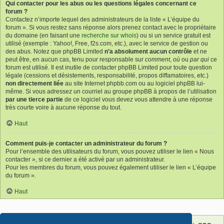
Qui contacter pour les abus ou les questions légales concernant ce
forum ?
Contactez n’importe lequel des administrateurs de la liste « L’équipe du
forum ». Si vous restez sans réponse alors prenez contact avec le propriétaire
du domaine (en faisant une
recherche sur whois
) ou si un service gratuit est
utilisé (exemple : Yahoo!, Free, f2s.com, etc.), avec le service de gestion ou
des abus. Notez que phpBB Limited
n’a absolument aucun contrôle
et ne
peut être, en aucun cas, tenu pour responsable sur
comment
,
où
ou
par qui
ce
forum est utilisé. Il est inutile de contacter phpBB Limited pour toute question
légale (cessions et désistements, responsabilité, propos diffamatoires, etc.)
non directement liée
au site Internet phpbb.com ou au logiciel phpBB lui-
même. Si vous adressez un courriel au groupe phpBB à propos de l’utilisation
par une tierce partie
de ce logiciel vous devez vous attendre à une réponse
très courte voire à aucune réponse du tout.
Haut
Comment puis-je contacter un administrateur du forum ?
Pour l’ensemble des utilisateurs du forum, vous pouvez utiliser le lien « Nous
contacter », si ce dernier a été activé par un administrateur.
Pour les membres du forum, vous pouvez également utiliser le lien « L’équipe
du forum ».
Haut