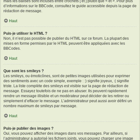
mais les balises sont incluses entre crochets [ et ] plutôt que < et >. Pour plus
d’informations sur le BBCode, consultez le guide accessible depuis la page de
rédaction de message.
Haut
Puis-je utiliser le HTML ?
Non, il n’est pas possible de publier du HTML sur ce forum. La plupart des
mises en forme permises par le HTML peuvent être appliquées avec les
BBCodes.
Haut
Que sont les smileys ?
Les smileys, ou émoticônes, sont de petites images utilisées pour exprimer
des sentiments avec un code simple, exemple : :) signifie joyeux, :( signifie
triste. La liste complète des smileys est visible sur la page de rédaction de
message. Essayez toutefois de ne pas en abuser. Ils peuvent rapidement
rendre un message illisible et un modérateur peut décider de les retirer ou
simplement d’effacer le message. L’administrateur peut aussi avoir défini un
nombre maximum de smileys par message.
Haut
Puis-je publier des images ?
Oui, vous pouvez afficher des images dans vos messages. Par ailleurs, si
l’administrateur a autorisé les fichiers joints, vous pouvez charger une image