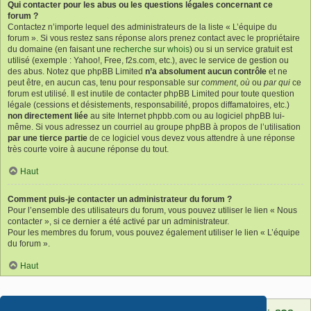
Qui contacter pour les abus ou les questions légales concernant ce
forum ?
Contactez n’importe lequel des administrateurs de la liste « L’équipe du
forum ». Si vous restez sans réponse alors prenez contact avec le propriétaire
du domaine (en faisant une
recherche sur whois
) ou si un service gratuit est
utilisé (exemple : Yahoo!, Free, f2s.com, etc.), avec le service de gestion ou
des abus. Notez que phpBB Limited
n’a absolument aucun contrôle
et ne
peut être, en aucun cas, tenu pour responsable sur
comment
,
où
ou
par qui
ce
forum est utilisé. Il est inutile de contacter phpBB Limited pour toute question
légale (cessions et désistements, responsabilité, propos diffamatoires, etc.)
non directement liée
au site Internet phpbb.com ou au logiciel phpBB lui-
même. Si vous adressez un courriel au groupe phpBB à propos de l’utilisation
par une tierce partie
de ce logiciel vous devez vous attendre à une réponse
très courte voire à aucune réponse du tout.
Haut
Comment puis-je contacter un administrateur du forum ?
Pour l’ensemble des utilisateurs du forum, vous pouvez utiliser le lien « Nous
contacter », si ce dernier a été activé par un administrateur.
Pour les membres du forum, vous pouvez également utiliser le lien « L’équipe
du forum ».
Haut