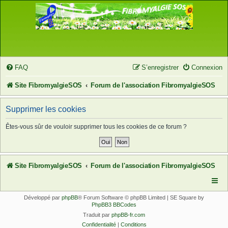
FAQ
S’enregistrer
Connexion
Site FibromyalgieSOS
Forum de l'association FibromyalgieSOS
Supprimer les cookies
Êtes-vous sûr de vouloir supprimer tous les cookies de ce forum ?
Site FibromyalgieSOS
Forum de l'association FibromyalgieSOS
Développé par
phpBB
® Forum Software © phpBB Limited | SE Square by
PhpBB3 BBCodes
Traduit par
phpBB-fr.com
Confidentialité
|
Conditions