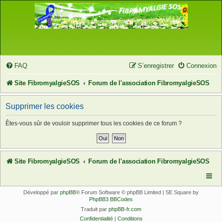
FAQ
S’enregistrer
Connexion
Site FibromyalgieSOS
Forum de l'association FibromyalgieSOS
Supprimer les cookies
Êtes-vous sûr de vouloir supprimer tous les cookies de ce forum ?
Site FibromyalgieSOS
Forum de l'association FibromyalgieSOS
Développé par
phpBB
® Forum Software © phpBB Limited | SE Square by
PhpBB3 BBCodes
Traduit par
phpBB-fr.com
Confidentialité
|
Conditions