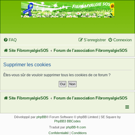
FAQ
S’enregistrer
Connexion
Site FibromyalgieSOS
Forum de l'association FibromyalgieSOS
Supprimer les cookies
Êtes-vous sûr de vouloir supprimer tous les cookies de ce forum ?
Site FibromyalgieSOS
Forum de l'association FibromyalgieSOS
Développé par
phpBB
® Forum Software © phpBB Limited | SE Square by
PhpBB3 BBCodes
Traduit par
phpBB-fr.com
Confidentialité
|
Conditions