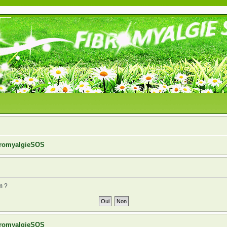
ibromyalgieSOS
m ?
ibromyalgieSOS