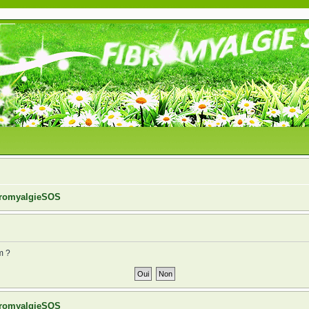
ibromyalgieSOS
m ?
ibromyalgieSOS