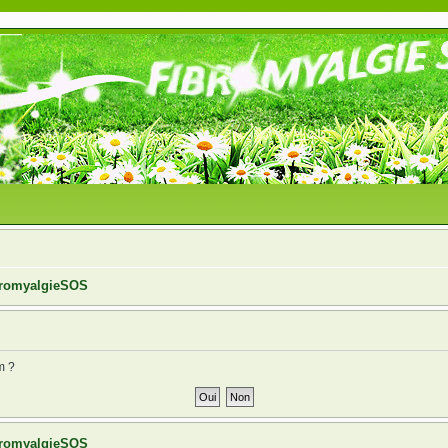
ibromyalgieSOS
m ?
ibromyalgieSOS