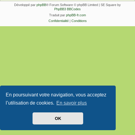
Développé par
phpBB
® Forum Software © phpBB Limited | SE Square by
PhpBB3 BBCodes
Traduit par
phpBB-fr.com
Confidentialité
|
Conditions
En poursuivant votre navigation, vous acceptez
l’utilisation de cookies.
En savoir plus
OK