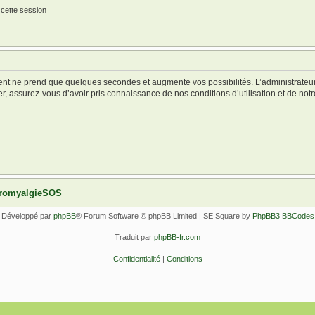
 cette session
ment ne prend que quelques secondes et augmente vos possibilités. L’administrate
 assurez-vous d’avoir pris connaissance de nos conditions d’utilisation et de notre 
ibromyalgieSOS
Développé par
phpBB
® Forum Software © phpBB Limited | SE Square by
PhpBB3 BBCodes
Traduit par
phpBB-fr.com
Confidentialité
|
Conditions