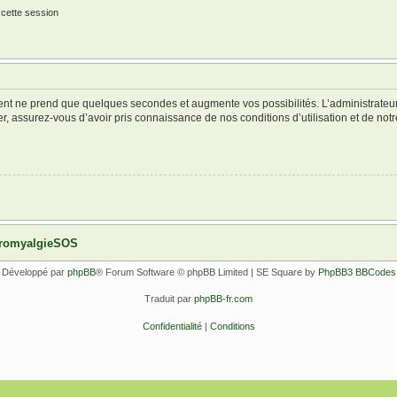
 cette session
ment ne prend que quelques secondes et augmente vos possibilités. L’administrate
 assurez-vous d’avoir pris connaissance de nos conditions d’utilisation et de notre 
ibromyalgieSOS
Développé par
phpBB
® Forum Software © phpBB Limited | SE Square by
PhpBB3 BBCodes
Traduit par
phpBB-fr.com
Confidentialité
|
Conditions