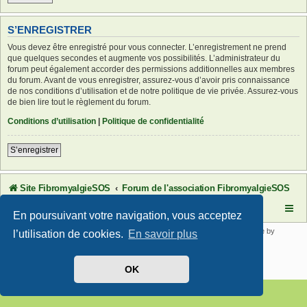
S’ENREGISTRER
Vous devez être enregistré pour vous connecter. L’enregistrement ne prend
que quelques secondes et augmente vos possibilités. L’administrateur du
forum peut également accorder des permissions additionnelles aux membres
du forum. Avant de vous enregistrer, assurez-vous d’avoir pris connaissance
de nos conditions d’utilisation et de notre politique de vie privée. Assurez-vous
de bien lire tout le règlement du forum.
Conditions d’utilisation
|
Politique de confidentialité
S’enregistrer
Site FibromyalgieSOS
Forum de l'association FibromyalgieSOS
En poursuivant votre navigation, vous acceptez
Développé par
phpBB
® Forum Software © phpBB Limited | SE Square by
l’utilisation de cookies.
En savoir plus
PhpBB3 BBCodes
Traduit par
phpBB-fr.com
Confidentialité
|
Conditions
OK