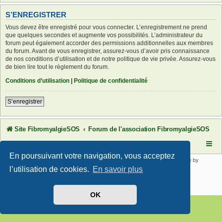
S’ENREGISTRER
Vous devez être enregistré pour vous connecter. L’enregistrement ne prend
que quelques secondes et augmente vos possibilités. L’administrateur du
forum peut également accorder des permissions additionnelles aux membres
du forum. Avant de vous enregistrer, assurez-vous d’avoir pris connaissance
de nos conditions d’utilisation et de notre politique de vie privée. Assurez-vous
de bien lire tout le règlement du forum.
Conditions d’utilisation
|
Politique de confidentialité
S’enregistrer
Site FibromyalgieSOS
Forum de l'association FibromyalgieSOS
En poursuivant votre navigation, vous acceptez
Développé par
phpBB
® Forum Software © phpBB Limited | SE Square by
PhpBB3 BBCodes
l’utilisation de cookies.
En savoir plus
Traduit par
phpBB-fr.com
Confidentialité
|
Conditions
OK