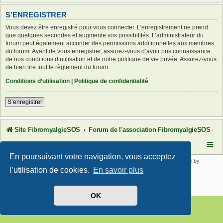
S’ENREGISTRER
Vous devez être enregistré pour vous connecter. L’enregistrement ne prend
que quelques secondes et augmente vos possibilités. L’administrateur du
forum peut également accorder des permissions additionnelles aux membres
du forum. Avant de vous enregistrer, assurez-vous d’avoir pris connaissance
de nos conditions d’utilisation et de notre politique de vie privée. Assurez-vous
de bien lire tout le règlement du forum.
Conditions d’utilisation
|
Politique de confidentialité
S’enregistrer
Site FibromyalgieSOS
Forum de l'association FibromyalgieSOS
En poursuivant votre navigation, vous acceptez
Développé par
phpBB
® Forum Software © phpBB Limited | SE Square by
PhpBB3 BBCodes
l’utilisation de cookies.
En savoir plus
Traduit par
phpBB-fr.com
Confidentialité
|
Conditions
OK