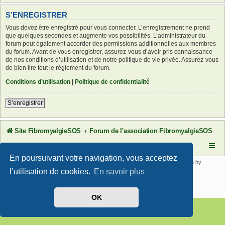
S’ENREGISTRER
Vous devez être enregistré pour vous connecter. L’enregistrement ne prend
que quelques secondes et augmente vos possibilités. L’administrateur du
forum peut également accorder des permissions additionnelles aux membres
du forum. Avant de vous enregistrer, assurez-vous d’avoir pris connaissance
de nos conditions d’utilisation et de notre politique de vie privée. Assurez-vous
de bien lire tout le règlement du forum.
Conditions d’utilisation
|
Politique de confidentialité
S’enregistrer
Site FibromyalgieSOS
Forum de l'association FibromyalgieSOS
En poursuivant votre navigation, vous acceptez
Développé par
phpBB
® Forum Software © phpBB Limited | SE Square by
PhpBB3 BBCodes
l’utilisation de cookies.
En savoir plus
Traduit par
phpBB-fr.com
Confidentialité
|
Conditions
OK