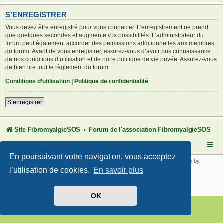
S’ENREGISTRER
Vous devez être enregistré pour vous connecter. L’enregistrement ne prend
que quelques secondes et augmente vos possibilités. L’administrateur du
forum peut également accorder des permissions additionnelles aux membres
du forum. Avant de vous enregistrer, assurez-vous d’avoir pris connaissance
de nos conditions d’utilisation et de notre politique de vie privée. Assurez-vous
de bien lire tout le règlement du forum.
Conditions d’utilisation
|
Politique de confidentialité
S’enregistrer
Site FibromyalgieSOS
Forum de l'association FibromyalgieSOS
En poursuivant votre navigation, vous acceptez
Développé par
phpBB
® Forum Software © phpBB Limited | SE Square by
PhpBB3 BBCodes
l’utilisation de cookies.
En savoir plus
Traduit par
phpBB-fr.com
Confidentialité
|
Conditions
OK