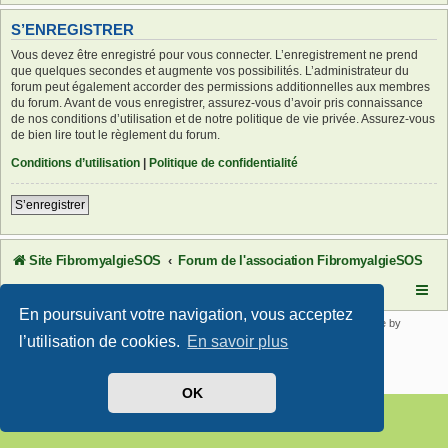
S’ENREGISTRER
Vous devez être enregistré pour vous connecter. L’enregistrement ne prend
que quelques secondes et augmente vos possibilités. L’administrateur du
forum peut également accorder des permissions additionnelles aux membres
du forum. Avant de vous enregistrer, assurez-vous d’avoir pris connaissance
de nos conditions d’utilisation et de notre politique de vie privée. Assurez-vous
de bien lire tout le règlement du forum.
Conditions d’utilisation
|
Politique de confidentialité
S’enregistrer
Site FibromyalgieSOS
Forum de l'association FibromyalgieSOS
En poursuivant votre navigation, vous acceptez
Développé par
phpBB
® Forum Software © phpBB Limited | SE Square by
PhpBB3 BBCodes
l’utilisation de cookies.
En savoir plus
Traduit par
phpBB-fr.com
Confidentialité
|
Conditions
OK