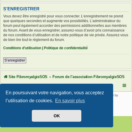
S’ENREGISTRER
Vous devez être enregistré pour vous connecter. L’enregistrement ne prend
que quelques secondes et augmente vos possibilités. L’administrateur du
forum peut également accorder des permissions additionnelles aux membres
du forum. Avant de vous enregistrer, assurez-vous d’avoir pris connaissance
de nos conditions d’utilisation et de notre politique de vie privée. Assurez-vous
de bien lire tout le règlement du forum.
Conditions d’utilisation
|
Politique de confidentialité
S’enregistrer
Site FibromyalgieSOS
Forum de l'association FibromyalgieSOS
En poursuivant votre navigation, vous acceptez
Développé par
phpBB
® Forum Software © phpBB Limited | SE Square by
PhpBB3 BBCodes
l’utilisation de cookies.
En savoir plus
Traduit par
phpBB-fr.com
Confidentialité
|
Conditions
OK