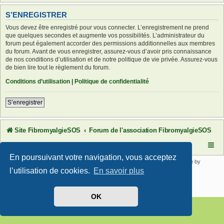
S’ENREGISTRER
Vous devez être enregistré pour vous connecter. L’enregistrement ne prend
que quelques secondes et augmente vos possibilités. L’administrateur du
forum peut également accorder des permissions additionnelles aux membres
du forum. Avant de vous enregistrer, assurez-vous d’avoir pris connaissance
de nos conditions d’utilisation et de notre politique de vie privée. Assurez-vous
de bien lire tout le règlement du forum.
Conditions d’utilisation
|
Politique de confidentialité
S’enregistrer
Site FibromyalgieSOS
Forum de l'association FibromyalgieSOS
En poursuivant votre navigation, vous acceptez
Développé par
phpBB
® Forum Software © phpBB Limited | SE Square by
PhpBB3 BBCodes
l’utilisation de cookies.
En savoir plus
Traduit par
phpBB-fr.com
Confidentialité
|
Conditions
OK