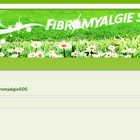
ibromyalgieSOS