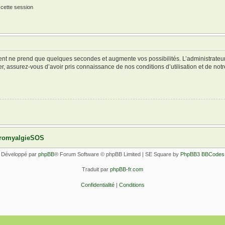
 cette session
ment ne prend que quelques secondes et augmente vos possibilités. L’administrate
 assurez-vous d’avoir pris connaissance de nos conditions d’utilisation et de notre 
ibromyalgieSOS
Développé par
phpBB
® Forum Software © phpBB Limited | SE Square by
PhpBB3 BBCodes
Traduit par
phpBB-fr.com
Confidentialité
|
Conditions