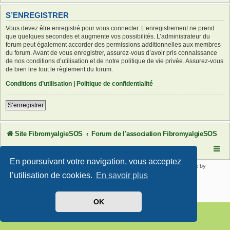
S’ENREGISTRER
Vous devez être enregistré pour vous connecter. L’enregistrement ne prend
que quelques secondes et augmente vos possibilités. L’administrateur du
forum peut également accorder des permissions additionnelles aux membres
du forum. Avant de vous enregistrer, assurez-vous d’avoir pris connaissance
de nos conditions d’utilisation et de notre politique de vie privée. Assurez-vous
de bien lire tout le règlement du forum.
Conditions d’utilisation
|
Politique de confidentialité
S’enregistrer
Site FibromyalgieSOS
Forum de l'association FibromyalgieSOS
En poursuivant votre navigation, vous acceptez
Développé par
phpBB
® Forum Software © phpBB Limited | SE Square by
PhpBB3 BBCodes
l’utilisation de cookies.
En savoir plus
Traduit par
phpBB-fr.com
Confidentialité
|
Conditions
OK