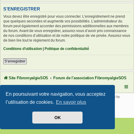
S’ENREGISTRER
Vous devez être enregistré pour vous connecter. L’enregistrement ne prend
que quelques secondes et augmente vos possibilités. L’administrateur du
forum peut également accorder des permissions additionnelles aux membres
du forum. Avant de vous enregistrer, assurez-vous d’avoir pris connaissance
de nos conditions d’utilisation et de notre politique de vie privée. Assurez-vous
de bien lire tout le règlement du forum.
Conditions d’utilisation
|
Politique de confidentialité
S’enregistrer
Site FibromyalgieSOS
Forum de l'association FibromyalgieSOS
En poursuivant votre navigation, vous acceptez
Développé par
phpBB
® Forum Software © phpBB Limited | SE Square by
PhpBB3 BBCodes
l’utilisation de cookies.
En savoir plus
Traduit par
phpBB-fr.com
Confidentialité
|
Conditions
OK