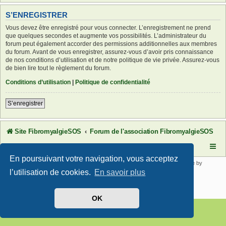
S’ENREGISTRER
Vous devez être enregistré pour vous connecter. L’enregistrement ne prend
que quelques secondes et augmente vos possibilités. L’administrateur du
forum peut également accorder des permissions additionnelles aux membres
du forum. Avant de vous enregistrer, assurez-vous d’avoir pris connaissance
de nos conditions d’utilisation et de notre politique de vie privée. Assurez-vous
de bien lire tout le règlement du forum.
Conditions d’utilisation
|
Politique de confidentialité
S’enregistrer
Site FibromyalgieSOS
Forum de l'association FibromyalgieSOS
En poursuivant votre navigation, vous acceptez
Développé par
phpBB
® Forum Software © phpBB Limited | SE Square by
PhpBB3 BBCodes
l’utilisation de cookies.
En savoir plus
Traduit par
phpBB-fr.com
Confidentialité
|
Conditions
OK