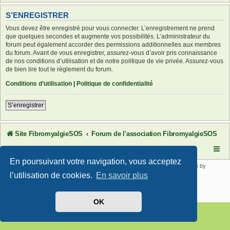
S’ENREGISTRER
Vous devez être enregistré pour vous connecter. L’enregistrement ne prend
que quelques secondes et augmente vos possibilités. L’administrateur du
forum peut également accorder des permissions additionnelles aux membres
du forum. Avant de vous enregistrer, assurez-vous d’avoir pris connaissance
de nos conditions d’utilisation et de notre politique de vie privée. Assurez-vous
de bien lire tout le règlement du forum.
Conditions d’utilisation
|
Politique de confidentialité
S’enregistrer
Site FibromyalgieSOS
Forum de l'association FibromyalgieSOS
En poursuivant votre navigation, vous acceptez
Développé par
phpBB
® Forum Software © phpBB Limited | SE Square by
PhpBB3 BBCodes
l’utilisation de cookies.
En savoir plus
Traduit par
phpBB-fr.com
Confidentialité
|
Conditions
OK