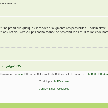
 cette session
ment ne prend que quelques secondes et augmente vos possibilités. L’administrate
 assurez-vous d’avoir pris connaissance de nos conditions d’utilisation et de notre 
ibromyalgieSOS
Développé par
phpBB
® Forum Software © phpBB Limited | SE Square by
PhpBB3 BBCodes
Traduit par
phpBB-fr.com
Confidentialité
|
Conditions