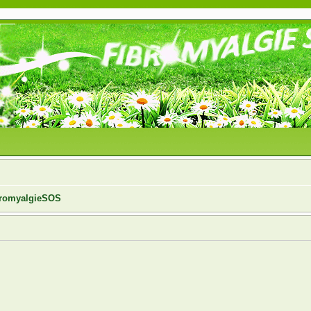
ibromyalgieSOS