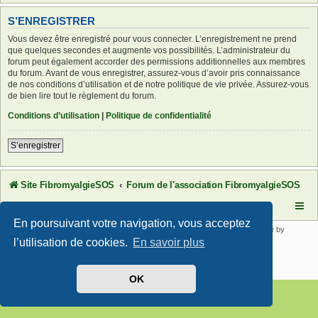
S’ENREGISTRER
Vous devez être enregistré pour vous connecter. L’enregistrement ne prend
que quelques secondes et augmente vos possibilités. L’administrateur du
forum peut également accorder des permissions additionnelles aux membres
du forum. Avant de vous enregistrer, assurez-vous d’avoir pris connaissance
de nos conditions d’utilisation et de notre politique de vie privée. Assurez-vous
de bien lire tout le règlement du forum.
Conditions d’utilisation
|
Politique de confidentialité
S’enregistrer
Site FibromyalgieSOS
Forum de l'association FibromyalgieSOS
En poursuivant votre navigation, vous acceptez
Développé par
phpBB
® Forum Software © phpBB Limited | SE Square by
PhpBB3 BBCodes
l’utilisation de cookies.
En savoir plus
Traduit par
phpBB-fr.com
Confidentialité
|
Conditions
OK