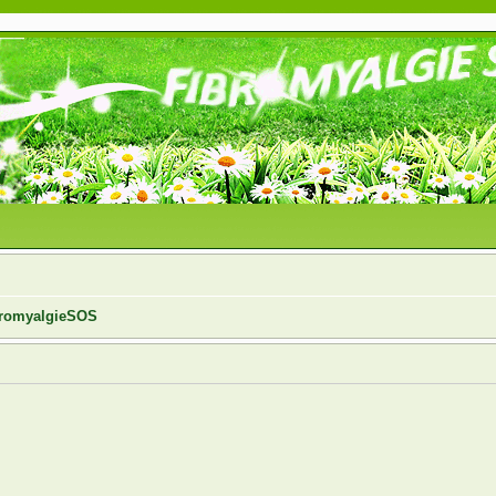
ibromyalgieSOS