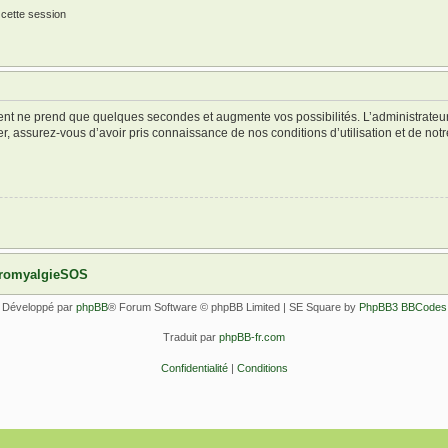
 cette session
ment ne prend que quelques secondes et augmente vos possibilités. L’administrate
 assurez-vous d’avoir pris connaissance de nos conditions d’utilisation et de notre 
ibromyalgieSOS
Développé par
phpBB
® Forum Software © phpBB Limited | SE Square by
PhpBB3 BBCodes
Traduit par
phpBB-fr.com
Confidentialité
|
Conditions