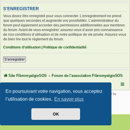
S’ENREGISTRER
Vous devez être enregistré pour vous connecter. L’enregistrement ne prend
que quelques secondes et augmente vos possibilités. L’administrateur du
forum peut également accorder des permissions additionnelles aux membres
du forum. Avant de vous enregistrer, assurez-vous d’avoir pris connaissance
de nos conditions d’utilisation et de notre politique de vie privée. Assurez-vous
de bien lire tout le règlement du forum.
Conditions d’utilisation
|
Politique de confidentialité
S’enregistrer
Site FibromyalgieSOS
Forum de l'association FibromyalgieSOS
En poursuivant votre navigation, vous acceptez
Développé par
phpBB
® Forum Software © phpBB Limited | SE Square by
PhpBB3 BBCodes
l’utilisation de cookies.
En savoir plus
Traduit par
phpBB-fr.com
Confidentialité
|
Conditions
OK