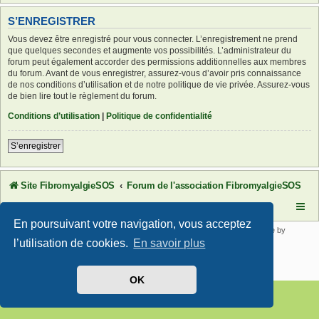
S’ENREGISTRER
Vous devez être enregistré pour vous connecter. L’enregistrement ne prend
que quelques secondes et augmente vos possibilités. L’administrateur du
forum peut également accorder des permissions additionnelles aux membres
du forum. Avant de vous enregistrer, assurez-vous d’avoir pris connaissance
de nos conditions d’utilisation et de notre politique de vie privée. Assurez-vous
de bien lire tout le règlement du forum.
Conditions d’utilisation
|
Politique de confidentialité
S’enregistrer
Site FibromyalgieSOS
Forum de l'association FibromyalgieSOS
En poursuivant votre navigation, vous acceptez
Développé par
phpBB
® Forum Software © phpBB Limited | SE Square by
PhpBB3 BBCodes
l’utilisation de cookies.
En savoir plus
Traduit par
phpBB-fr.com
Confidentialité
|
Conditions
OK