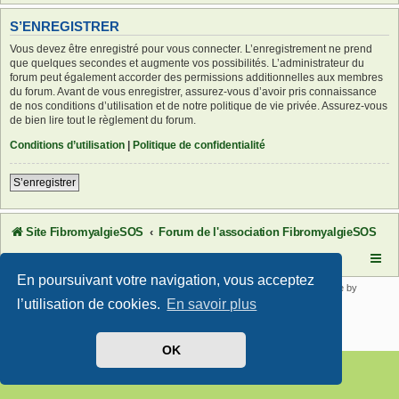
S’ENREGISTRER
Vous devez être enregistré pour vous connecter. L’enregistrement ne prend
que quelques secondes et augmente vos possibilités. L’administrateur du
forum peut également accorder des permissions additionnelles aux membres
du forum. Avant de vous enregistrer, assurez-vous d’avoir pris connaissance
de nos conditions d’utilisation et de notre politique de vie privée. Assurez-vous
de bien lire tout le règlement du forum.
Conditions d’utilisation
|
Politique de confidentialité
S’enregistrer
Site FibromyalgieSOS
Forum de l'association FibromyalgieSOS
En poursuivant votre navigation, vous acceptez
Développé par
phpBB
® Forum Software © phpBB Limited | SE Square by
PhpBB3 BBCodes
l’utilisation de cookies.
En savoir plus
Traduit par
phpBB-fr.com
Confidentialité
|
Conditions
OK