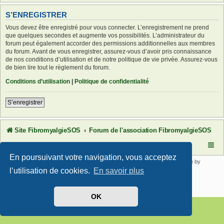
S’ENREGISTRER
Vous devez être enregistré pour vous connecter. L’enregistrement ne prend
que quelques secondes et augmente vos possibilités. L’administrateur du
forum peut également accorder des permissions additionnelles aux membres
du forum. Avant de vous enregistrer, assurez-vous d’avoir pris connaissance
de nos conditions d’utilisation et de notre politique de vie privée. Assurez-vous
de bien lire tout le règlement du forum.
Conditions d’utilisation
|
Politique de confidentialité
S’enregistrer
Site FibromyalgieSOS
Forum de l'association FibromyalgieSOS
En poursuivant votre navigation, vous acceptez
Développé par
phpBB
® Forum Software © phpBB Limited | SE Square by
PhpBB3 BBCodes
l’utilisation de cookies.
En savoir plus
Traduit par
phpBB-fr.com
Confidentialité
|
Conditions
OK