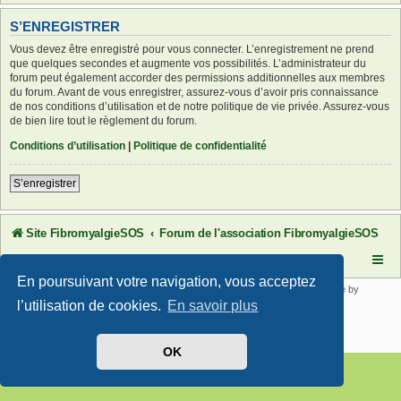
S’ENREGISTRER
Vous devez être enregistré pour vous connecter. L’enregistrement ne prend
que quelques secondes et augmente vos possibilités. L’administrateur du
forum peut également accorder des permissions additionnelles aux membres
du forum. Avant de vous enregistrer, assurez-vous d’avoir pris connaissance
de nos conditions d’utilisation et de notre politique de vie privée. Assurez-vous
de bien lire tout le règlement du forum.
Conditions d’utilisation
|
Politique de confidentialité
S’enregistrer
Site FibromyalgieSOS
Forum de l'association FibromyalgieSOS
En poursuivant votre navigation, vous acceptez
Développé par
phpBB
® Forum Software © phpBB Limited | SE Square by
PhpBB3 BBCodes
l’utilisation de cookies.
En savoir plus
Traduit par
phpBB-fr.com
Confidentialité
|
Conditions
OK