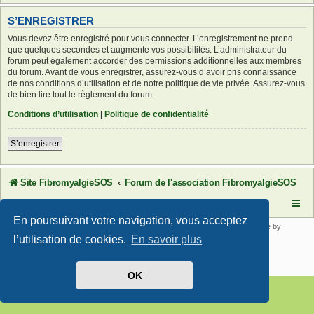
S’ENREGISTRER
Vous devez être enregistré pour vous connecter. L’enregistrement ne prend
que quelques secondes et augmente vos possibilités. L’administrateur du
forum peut également accorder des permissions additionnelles aux membres
du forum. Avant de vous enregistrer, assurez-vous d’avoir pris connaissance
de nos conditions d’utilisation et de notre politique de vie privée. Assurez-vous
de bien lire tout le règlement du forum.
Conditions d’utilisation
|
Politique de confidentialité
S’enregistrer
Site FibromyalgieSOS
Forum de l'association FibromyalgieSOS
En poursuivant votre navigation, vous acceptez
Développé par
phpBB
® Forum Software © phpBB Limited | SE Square by
PhpBB3 BBCodes
l’utilisation de cookies.
En savoir plus
Traduit par
phpBB-fr.com
Confidentialité
|
Conditions
OK