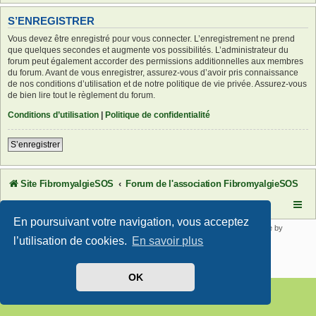
S’ENREGISTRER
Vous devez être enregistré pour vous connecter. L’enregistrement ne prend
que quelques secondes et augmente vos possibilités. L’administrateur du
forum peut également accorder des permissions additionnelles aux membres
du forum. Avant de vous enregistrer, assurez-vous d’avoir pris connaissance
de nos conditions d’utilisation et de notre politique de vie privée. Assurez-vous
de bien lire tout le règlement du forum.
Conditions d’utilisation
|
Politique de confidentialité
S’enregistrer
Site FibromyalgieSOS
Forum de l'association FibromyalgieSOS
En poursuivant votre navigation, vous acceptez
Développé par
phpBB
® Forum Software © phpBB Limited | SE Square by
PhpBB3 BBCodes
l’utilisation de cookies.
En savoir plus
Traduit par
phpBB-fr.com
Confidentialité
|
Conditions
OK