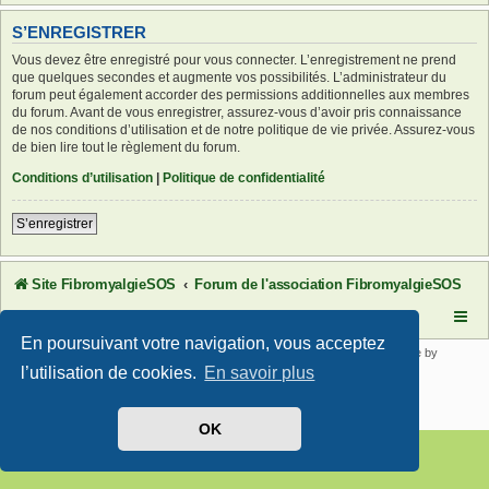
S’ENREGISTRER
Vous devez être enregistré pour vous connecter. L’enregistrement ne prend
que quelques secondes et augmente vos possibilités. L’administrateur du
forum peut également accorder des permissions additionnelles aux membres
du forum. Avant de vous enregistrer, assurez-vous d’avoir pris connaissance
de nos conditions d’utilisation et de notre politique de vie privée. Assurez-vous
de bien lire tout le règlement du forum.
Conditions d’utilisation
|
Politique de confidentialité
S’enregistrer
Site FibromyalgieSOS
Forum de l'association FibromyalgieSOS
En poursuivant votre navigation, vous acceptez
Développé par
phpBB
® Forum Software © phpBB Limited | SE Square by
PhpBB3 BBCodes
l’utilisation de cookies.
En savoir plus
Traduit par
phpBB-fr.com
Confidentialité
|
Conditions
OK