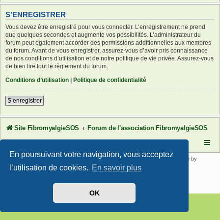
S’ENREGISTRER
Vous devez être enregistré pour vous connecter. L’enregistrement ne prend
que quelques secondes et augmente vos possibilités. L’administrateur du
forum peut également accorder des permissions additionnelles aux membres
du forum. Avant de vous enregistrer, assurez-vous d’avoir pris connaissance
de nos conditions d’utilisation et de notre politique de vie privée. Assurez-vous
de bien lire tout le règlement du forum.
Conditions d’utilisation
|
Politique de confidentialité
S’enregistrer
Site FibromyalgieSOS
Forum de l'association FibromyalgieSOS
En poursuivant votre navigation, vous acceptez
Développé par
phpBB
® Forum Software © phpBB Limited | SE Square by
PhpBB3 BBCodes
l’utilisation de cookies.
En savoir plus
Traduit par
phpBB-fr.com
Confidentialité
|
Conditions
OK