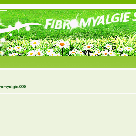
ibromyalgieSOS