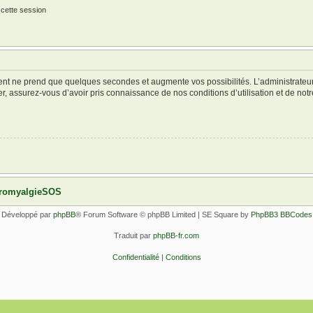
 cette session
ment ne prend que quelques secondes et augmente vos possibilités. L’administrate
 assurez-vous d’avoir pris connaissance de nos conditions d’utilisation et de notre 
ibromyalgieSOS
Développé par
phpBB
® Forum Software © phpBB Limited | SE Square by
PhpBB3 BBCodes
Traduit par
phpBB-fr.com
Confidentialité
|
Conditions