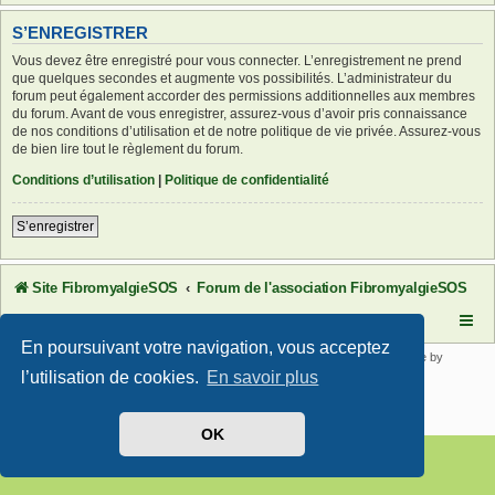
S’ENREGISTRER
Vous devez être enregistré pour vous connecter. L’enregistrement ne prend
que quelques secondes et augmente vos possibilités. L’administrateur du
forum peut également accorder des permissions additionnelles aux membres
du forum. Avant de vous enregistrer, assurez-vous d’avoir pris connaissance
de nos conditions d’utilisation et de notre politique de vie privée. Assurez-vous
de bien lire tout le règlement du forum.
Conditions d’utilisation
|
Politique de confidentialité
S’enregistrer
Site FibromyalgieSOS
Forum de l'association FibromyalgieSOS
En poursuivant votre navigation, vous acceptez
Développé par
phpBB
® Forum Software © phpBB Limited | SE Square by
PhpBB3 BBCodes
l’utilisation de cookies.
En savoir plus
Traduit par
phpBB-fr.com
Confidentialité
|
Conditions
OK