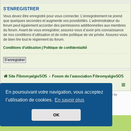
S’ENREGISTRER
Vous devez être enregistré pour vous connecter. L’enregistrement ne prend
que quelques secondes et augmente vos possibilités. L’administrateur du
forum peut également accorder des permissions additionnelles aux membres
du forum. Avant de vous enregistrer, assurez-vous d’avoir pris connaissance
de nos conditions d’utilisation et de notre politique de vie privée. Assurez-vous
de bien lire tout le règlement du forum.
Conditions d’utilisation
|
Politique de confidentialité
S’enregistrer
Site FibromyalgieSOS
Forum de l'association FibromyalgieSOS
En poursuivant votre navigation, vous acceptez
Développé par
phpBB
® Forum Software © phpBB Limited | SE Square by
PhpBB3 BBCodes
l’utilisation de cookies.
En savoir plus
Traduit par
phpBB-fr.com
Confidentialité
|
Conditions
OK