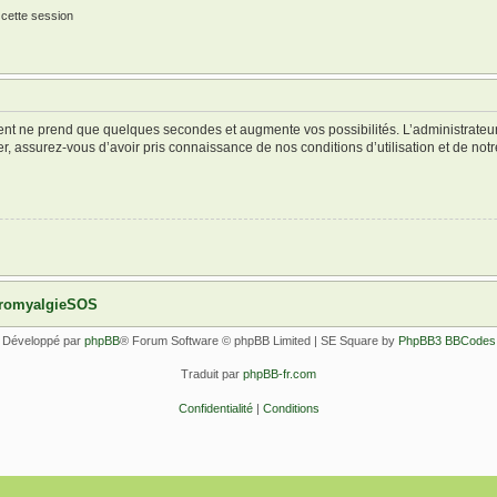
 cette session
ment ne prend que quelques secondes et augmente vos possibilités. L’administrate
 assurez-vous d’avoir pris connaissance de nos conditions d’utilisation et de notre 
ibromyalgieSOS
Développé par
phpBB
® Forum Software © phpBB Limited | SE Square by
PhpBB3 BBCodes
Traduit par
phpBB-fr.com
Confidentialité
|
Conditions