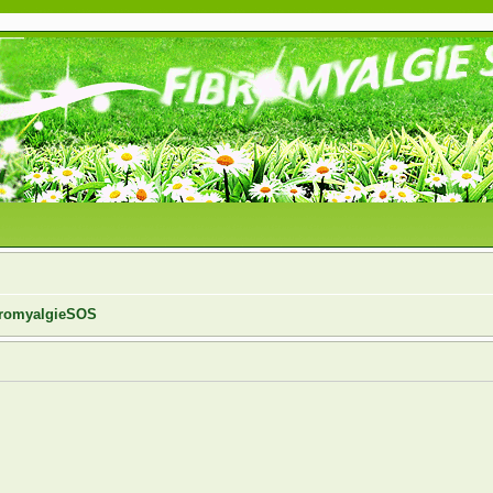
ibromyalgieSOS