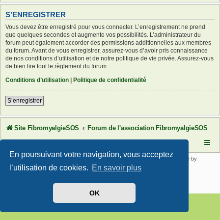
S’ENREGISTRER
Vous devez être enregistré pour vous connecter. L’enregistrement ne prend
que quelques secondes et augmente vos possibilités. L’administrateur du
forum peut également accorder des permissions additionnelles aux membres
du forum. Avant de vous enregistrer, assurez-vous d’avoir pris connaissance
de nos conditions d’utilisation et de notre politique de vie privée. Assurez-vous
de bien lire tout le règlement du forum.
Conditions d’utilisation
|
Politique de confidentialité
S’enregistrer
Site FibromyalgieSOS
Forum de l'association FibromyalgieSOS
En poursuivant votre navigation, vous acceptez
Développé par
phpBB
® Forum Software © phpBB Limited | SE Square by
PhpBB3 BBCodes
l’utilisation de cookies.
En savoir plus
Traduit par
phpBB-fr.com
Confidentialité
|
Conditions
OK