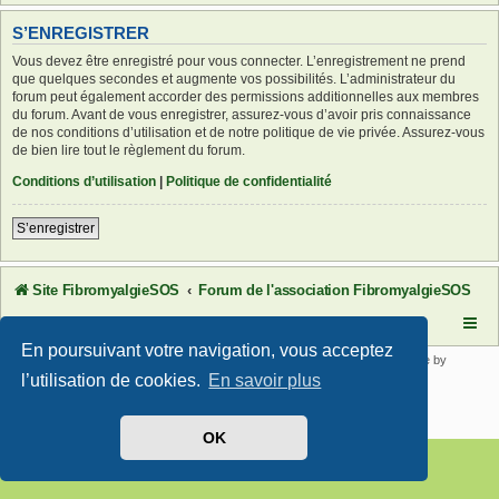
S’ENREGISTRER
Vous devez être enregistré pour vous connecter. L’enregistrement ne prend
que quelques secondes et augmente vos possibilités. L’administrateur du
forum peut également accorder des permissions additionnelles aux membres
du forum. Avant de vous enregistrer, assurez-vous d’avoir pris connaissance
de nos conditions d’utilisation et de notre politique de vie privée. Assurez-vous
de bien lire tout le règlement du forum.
Conditions d’utilisation
|
Politique de confidentialité
S’enregistrer
Site FibromyalgieSOS
Forum de l'association FibromyalgieSOS
En poursuivant votre navigation, vous acceptez
Développé par
phpBB
® Forum Software © phpBB Limited | SE Square by
PhpBB3 BBCodes
l’utilisation de cookies.
En savoir plus
Traduit par
phpBB-fr.com
Confidentialité
|
Conditions
OK