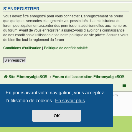
S’ENREGISTRER
Vous devez être enregistré pour vous connecter. L’enregistrement ne prend
que quelques secondes et augmente vos possibilités. L’administrateur du
forum peut également accorder des permissions additionnelles aux membres
du forum. Avant de vous enregistrer, assurez-vous d’avoir pris connaissance
de nos conditions d’utilisation et de notre politique de vie privée. Assurez-vous
de bien lire tout le règlement du forum.
Conditions d’utilisation
|
Politique de confidentialité
S’enregistrer
Site FibromyalgieSOS
Forum de l'association FibromyalgieSOS
En poursuivant votre navigation, vous acceptez
Développé par
phpBB
® Forum Software © phpBB Limited | SE Square by
PhpBB3 BBCodes
l’utilisation de cookies.
En savoir plus
Traduit par
phpBB-fr.com
Confidentialité
|
Conditions
OK