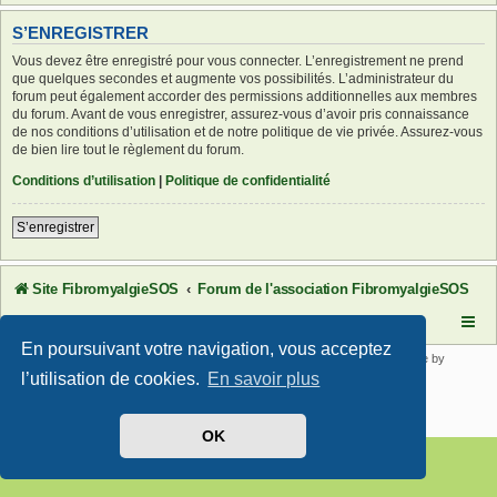
S’ENREGISTRER
Vous devez être enregistré pour vous connecter. L’enregistrement ne prend
que quelques secondes et augmente vos possibilités. L’administrateur du
forum peut également accorder des permissions additionnelles aux membres
du forum. Avant de vous enregistrer, assurez-vous d’avoir pris connaissance
de nos conditions d’utilisation et de notre politique de vie privée. Assurez-vous
de bien lire tout le règlement du forum.
Conditions d’utilisation
|
Politique de confidentialité
S’enregistrer
Site FibromyalgieSOS
Forum de l'association FibromyalgieSOS
En poursuivant votre navigation, vous acceptez
Développé par
phpBB
® Forum Software © phpBB Limited | SE Square by
PhpBB3 BBCodes
l’utilisation de cookies.
En savoir plus
Traduit par
phpBB-fr.com
Confidentialité
|
Conditions
OK