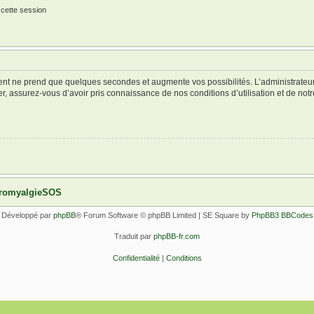
 cette session
ment ne prend que quelques secondes et augmente vos possibilités. L’administrate
 assurez-vous d’avoir pris connaissance de nos conditions d’utilisation et de notre 
ibromyalgieSOS
Développé par
phpBB
® Forum Software © phpBB Limited | SE Square by
PhpBB3 BBCodes
Traduit par
phpBB-fr.com
Confidentialité
|
Conditions