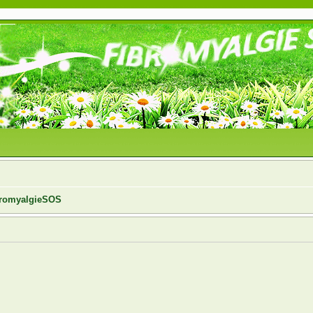
ibromyalgieSOS