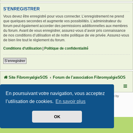
S’ENREGISTRER
Vous devez être enregistré pour vous connecter. L’enregistrement ne prend
que quelques secondes et augmente vos possibilités. L’administrateur du
forum peut également accorder des permissions additionnelles aux membres
du forum. Avant de vous enregistrer, assurez-vous d’avoir pris connaissance
de nos conditions d’utilisation et de notre politique de vie privée. Assurez-vous
de bien lire tout le règlement du forum.
Conditions d’utilisation
|
Politique de confidentialité
S’enregistrer
Site FibromyalgieSOS
Forum de l'association FibromyalgieSOS
En poursuivant votre navigation, vous acceptez
Développé par
phpBB
® Forum Software © phpBB Limited | SE Square by
PhpBB3 BBCodes
l’utilisation de cookies.
En savoir plus
Traduit par
phpBB-fr.com
Confidentialité
|
Conditions
OK