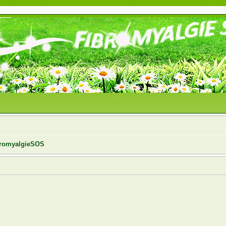
ibromyalgieSOS