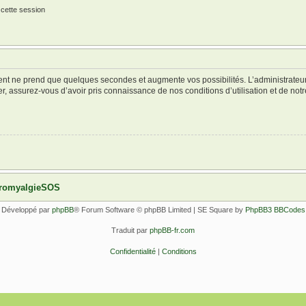
 cette session
ment ne prend que quelques secondes et augmente vos possibilités. L’administrate
 assurez-vous d’avoir pris connaissance de nos conditions d’utilisation et de notre 
ibromyalgieSOS
Développé par
phpBB
® Forum Software © phpBB Limited | SE Square by
PhpBB3 BBCodes
Traduit par
phpBB-fr.com
Confidentialité
|
Conditions