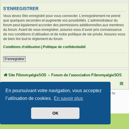
S’ENREGISTRER
Vous devez être enregistré pour vous connecter. L’enregistrement ne prend
que quelques secondes et augmente vos possibilités. L’administrateur du
forum peut également accorder des permissions additionnelles aux membres
du forum. Avant de vous enregistrer, assurez-vous d’avoir pris connaissance
de nos conditions d’utilisation et de notre politique de vie privée. Assurez-vous
de bien lire tout le règlement du forum.
Conditions d’utilisation
|
Politique de confidentialité
S’enregistrer
Site FibromyalgieSOS
Forum de l'association FibromyalgieSOS
En poursuivant votre navigation, vous acceptez
Développé par
phpBB
® Forum Software © phpBB Limited | SE Square by
PhpBB3 BBCodes
l’utilisation de cookies.
En savoir plus
Traduit par
phpBB-fr.com
Confidentialité
|
Conditions
OK